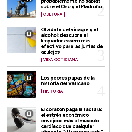
probablemente no sabías
sobre el Oso y el Madroño
CULTURA
Olvídate del vinagre y el
alcohol: descubre el
limpiador casero más
efectivo para las juntas de
azulejos
VIDA COTIDIANA
Los peores papas de la
historia del Vaticano
HISTORIA
El corazón paga la factura:
el estrés económico
envejece más el músculo
cardíaco que cualquier
alimento “ultraprocesado”