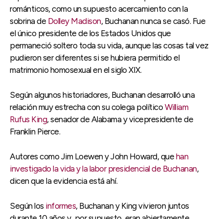
románticos, como un supuesto acercamiento con la
sobrina de
Dolley Madison
, Buchanan nunca se casó. Fue
el único presidente de los Estados Unidos que
permaneció soltero toda su vida, aunque las cosas tal vez
pudieron ser diferentes si se hubiera permitido el
matrimonio homosexual en el siglo XIX.
Según algunos historiadores, Buchanan desarrolló una
relación muy estrecha con su colega político
William
Rufus King
, senador de Alabama y vicepresidente de
Franklin Pierce.
Autores como Jim Loewen y John Howard, que
han
investigado la vida y la labor presidencial de Buchanan
,
dicen que la evidencia está ahí.
Según los
informes
, Buchanan y King vivieron juntos
durante 10 años y, por supuesto, eran abiertamente