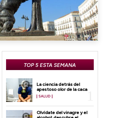
TOP 5 ESTA SEMANA
La ciencia detrás del
apestoso olor de la caca
SALUD
Olvídate del vinagre y el
alcohol: descubre el